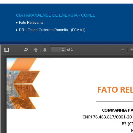
CIA PARANAENSE DE ENERGIA - COPEL
Fato Relevante
DRI:
Felipe Gutterres Ramella - (FCA V1)