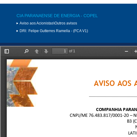
CIA PARANAENSE DE ENERGIA - COPEL
Aviso aos Acionistas\Outros avisos
DRI:
Felipe Gutterres Ramella - (FCA V1)