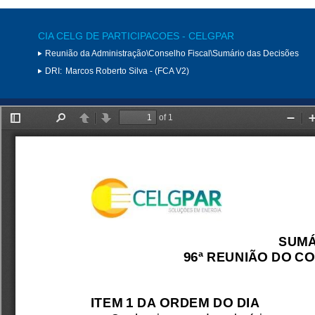
CIA CELG DE PARTICIPACOES - CELGPAR
Reunião da Administração\Conselho Fiscal\Sumário das Decisões
DRI:
Marcos Roberto Silva - (FCA V2)