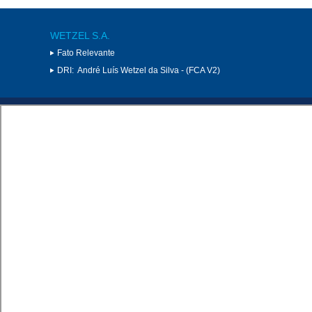
WETZEL S.A.
Fato Relevante
DRI:
André Luís Wetzel da Silva - (FCA V2)