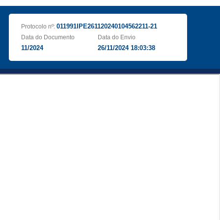
011991IPE261120240104562211-21
Protocolo nº:
Data do Documento
Data do Envio
11/2024
26/11/2024 18:03:38