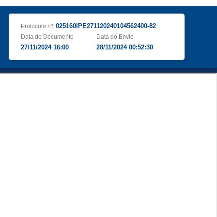
025160IPE271120240104562400-82
Protocolo nº:
Data do Documento
Data do Envio
27/11/2024 16:00
28/11/2024 00:52:30