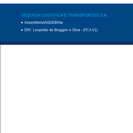
SEQUOIA LOGÍSTICA E TRANSPORTES S.A.
Assembleia\AGDEB\Ata
DRI:
Leopoldo de Bruggen e Silva - (FCA V1)