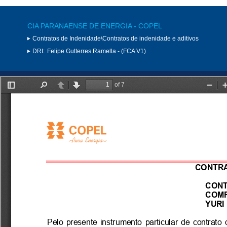
CIA PARANAENSE DE ENERGIA - COPEL
Contratos de Indenidade\Contratos de indenidade e aditivos
DRI:
Felipe Gutterres Ramella - (FCA V1)