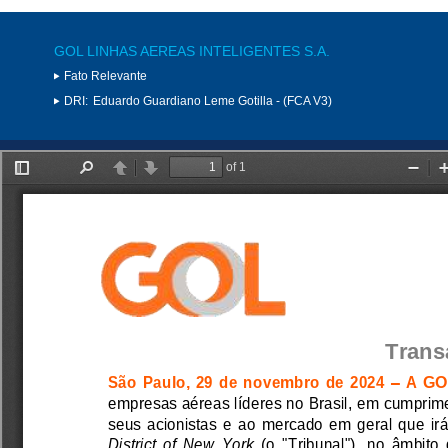
GOL LINHAS AEREAS INTELIGENTES S.A.
Fato Relevante
DRI:
Eduardo Guardiano Leme Gotilla - (FCA V3)