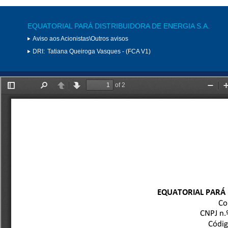
EQUATORIAL PARÁ DISTRIBUIDORA DE ENERGIA S.A.
Aviso aos Acionistas\Outros avisos
DRI:
Tatiana Queiroga Vasques - (FCA V1)