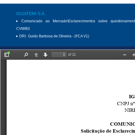
IGUATEMI S.A.
Comunicado ao Mercado\Esclarecimentos sobre questionamen
CVM/B3
DRI:
Guido Barbosa de Oliveira - (FCA V1)