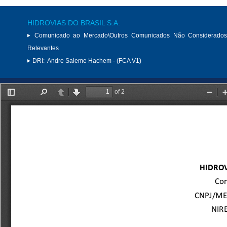
HIDROVIAS DO BRASIL S.A.
Comunicado ao Mercado\Outros Comunicados Não Considerados
Relevantes
DRI:
Andre Saleme Hachem - (FCA V1)