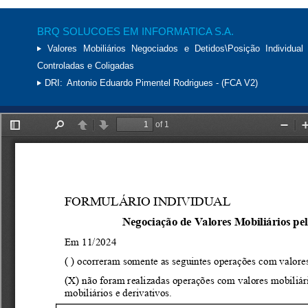
BRQ SOLUCOES EM INFORMATICA S.A.
Valores Mobiliários Negociados e Detidos\Posição Individual 
Controladas e Coligadas
DRI:
Antonio Eduardo Pimentel Rodrigues - (FCA V2)