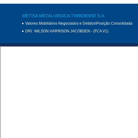
METISA METALURGICA TIMBOENSE S.A.
Valores Mobiliários Negociados e Detidos\Posição Consolidada
DRI:
WILSON HARRISON JACOBSEN - (FCA V1)