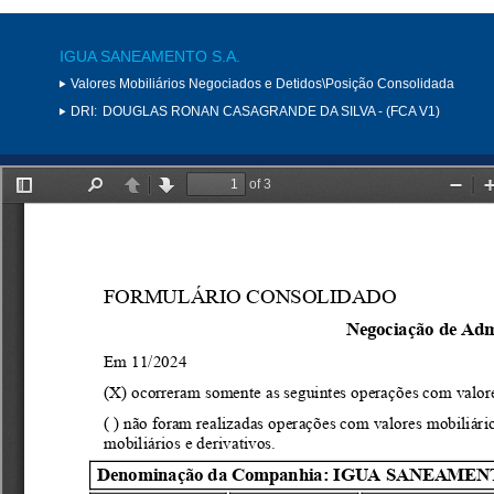
IGUA SANEAMENTO S.A.
Valores Mobiliários Negociados e Detidos\Posição Consolidada
DRI:
DOUGLAS RONAN CASAGRANDE DA SILVA - (FCA V1)