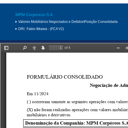
MPM Corpóreos S.A.
Valores Mobiliários Negociados e Detidos\Posição Consolidada
DRI:
Fabio Itikawa - (FCA V2)