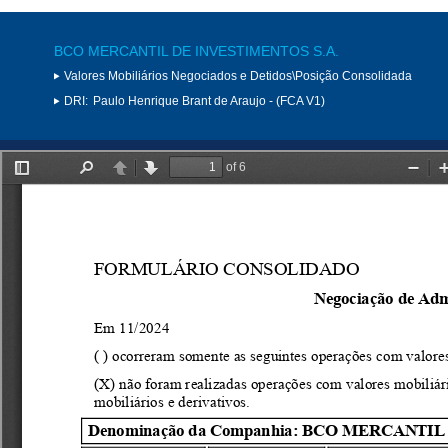
BCO MERCANTIL DE INVESTIMENTOS S.A.
Valores Mobiliários Negociados e Detidos\Posição Consolidada
DRI:
Paulo Henrique Brant de Araujo - (FCA V1)