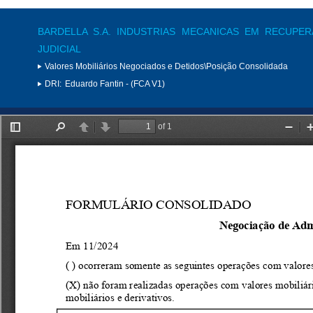
BARDELLA S.A. INDUSTRIAS MECANICAS EM RECUPE
JUDICIAL
Valores Mobiliários Negociados e Detidos\Posição Consolidada
DRI:
Eduardo Fantin - (FCA V1)