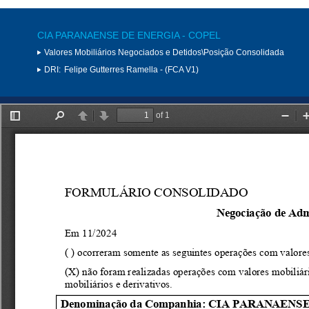
CIA PARANAENSE DE ENERGIA - COPEL
Valores Mobiliários Negociados e Detidos\Posição Consolidada
DRI:
Felipe Gutterres Ramella - (FCA V1)