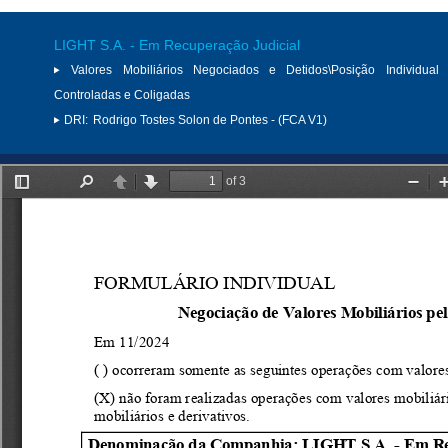
LIGHT S.A. - Em Recuperação Judicial
Valores Mobiliários Negociados e Detidos\Posição Individual 
Controladas e Coligadas
DRI:
Rodrigo Tostes Solon de Pontes - (FCA V1)