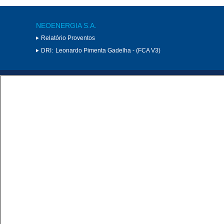
NEOENERGIA S.A.
Relatório Proventos
DRI:
Leonardo Pimenta Gadelha - (FCA V3)