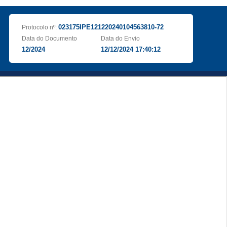
023175IPE121220240104563810-72
Protocolo nº:
Data do Documento
Data do Envio
12/2024
12/12/2024 17:40:12