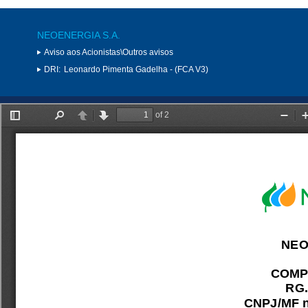
NEOENERGIA S.A.
Aviso aos Acionistas\Outros avisos
DRI:
Leonardo Pimenta Gadelha - (FCA V3)