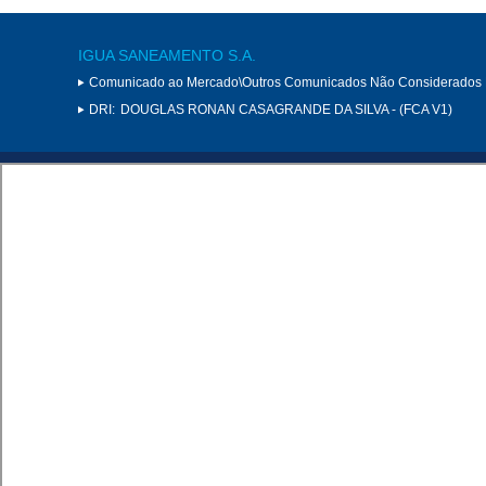
IGUA SANEAMENTO S.A.
Comunicado ao Mercado\Outros Comunicados Não Considerados 
DRI:
DOUGLAS RONAN CASAGRANDE DA SILVA - (FCA V1)