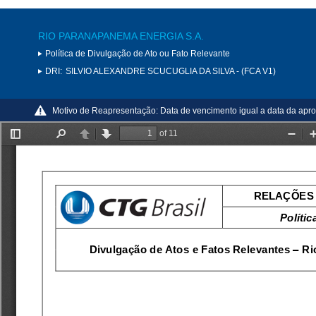
RIO PARANAPANEMA ENERGIA S.A.
Política de Divulgação de Ato ou Fato Relevante
DRI:
SILVIO ALEXANDRE SCUCUGLIA DA SILVA - (FCA V1)
Motivo de Reapresentação:
Data de vencimento igual a data da apr