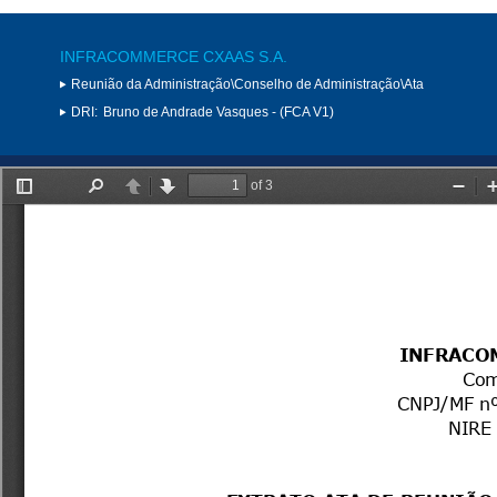
INFRACOMMERCE CXAAS S.A.
Reunião da Administração\Conselho de Administração\Ata
DRI:
Bruno de Andrade Vasques - (FCA V1)