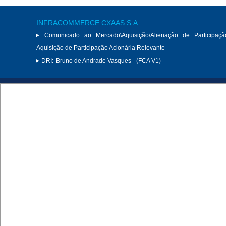
INFRACOMMERCE CXAAS S.A.
Comunicado ao Mercado\Aquisição/Alienação de Participaçã
Aquisição de Participação Acionária Relevante
DRI:
Bruno de Andrade Vasques - (FCA V1)