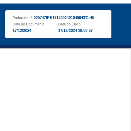
025747IPE171220240104564311-45
Protocolo nº:
Data do Documento
Data do Envio
17/12/2024
17/12/2024 18:08:57