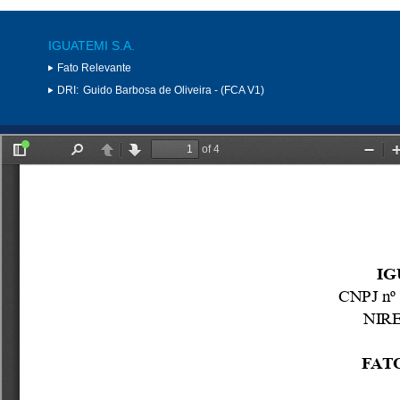
IGUATEMI S.A.
Fato Relevante
DRI:
Guido Barbosa de Oliveira - (FCA V1)