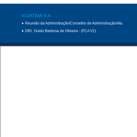
IGUATEMI S.A.
Reunião da Administração\Conselho de Administração\Ata
DRI:
Guido Barbosa de Oliveira - (FCA V1)