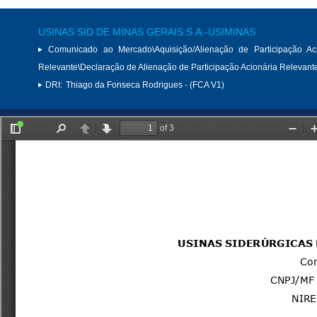
USINAS SID DE MINAS GERAIS S.A.-USIMINAS
Comunicado ao Mercado\Aquisição/Alienação de Participação Aci
Relevante\Declaração de Alienação de Participação Acionária Relevant
DRI:
Thiago da Fonseca Rodrigues - (FCA V1)