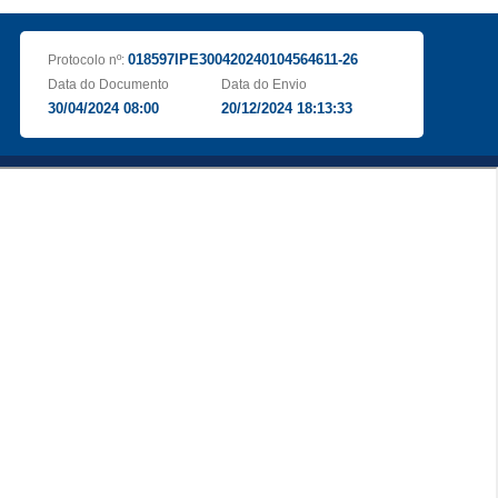
018597IPE300420240104564611-26
Protocolo nº:
Data do Documento
Data do Envio
30/04/2024 08:00
20/12/2024 18:13:33