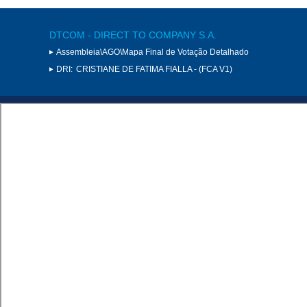
DTCOM - DIRECT TO COMPANY S.A.
Assembleia\AGO\Mapa Final de Votação Detalhado
DRI:
CRISTIANE DE FATIMA FIALLA - (FCA V1)