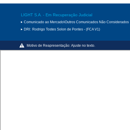
LIGHT S.A. - Em Recuperação Judicial
Comunicado ao Mercado\Outros Comunicados Não Considerados 
DRI:
Rodrigo Tostes Solon de Pontes - (FCA V1)
Motivo de Reapresentação:
Ajuste no texto.