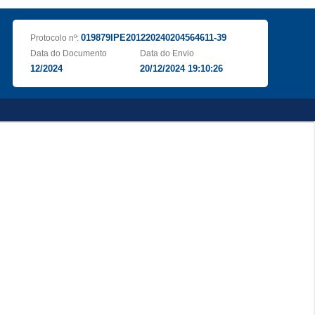
019879IPE201220240204564611-39
Protocolo nº:
Data do Documento
Data do Envio
12/2024
20/12/2024 19:10:26