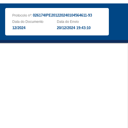
026174IPE201220240104564611-93
Protocolo nº:
Data do Documento
Data do Envio
12/2024
20/12/2024 19:43:10