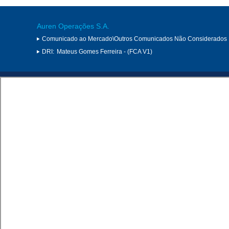
Auren Operações S.A.
Comunicado ao Mercado\Outros Comunicados Não Considerados 
DRI:
Mateus Gomes Ferreira - (FCA V1)