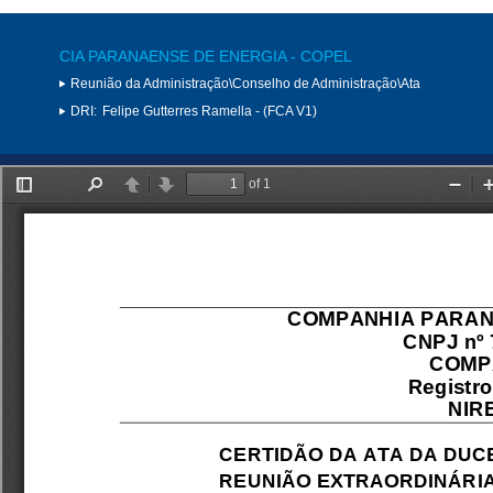
CIA PARANAENSE DE ENERGIA - COPEL
Reunião da Administração\Conselho de Administração\Ata
DRI:
Felipe Gutterres Ramella - (FCA V1)