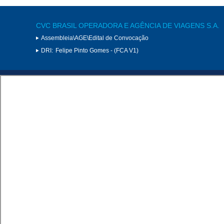
CVC BRASIL OPERADORA E AGÊNCIA DE VIAGENS S.A.
Assembleia\AGE\Edital de Convocação
DRI:
Felipe Pinto Gomes - (FCA V1)