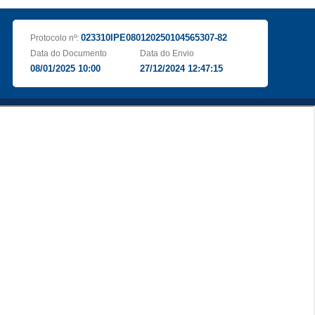
023310IPE080120250104565307-82
Protocolo nº:
Data do Documento
Data do Envio
08/01/2025 10:00
27/12/2024 12:47:15