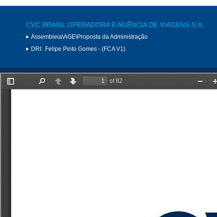
CVC BRASIL OPERADORA E AGÊNCIA DE VIAGENS S.A.
Assembleia\AGE\Proposta da Administração
DRI:
Felipe Pinto Gomes - (FCA V1)