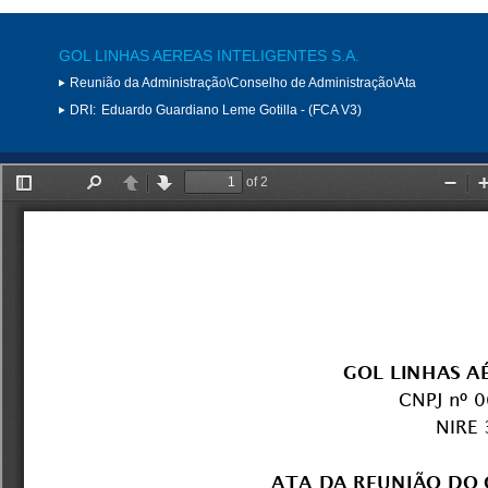
GOL LINHAS AEREAS INTELIGENTES S.A.
Reunião da Administração\Conselho de Administração\Ata
DRI:
Eduardo Guardiano Leme Gotilla - (FCA V3)