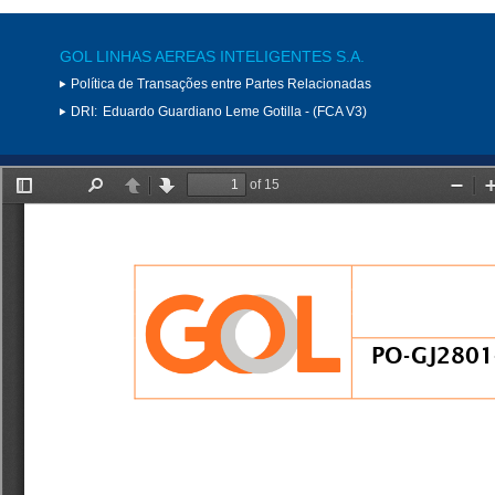
GOL LINHAS AEREAS INTELIGENTES S.A.
Política de Transações entre Partes Relacionadas
DRI:
Eduardo Guardiano Leme Gotilla - (FCA V3)