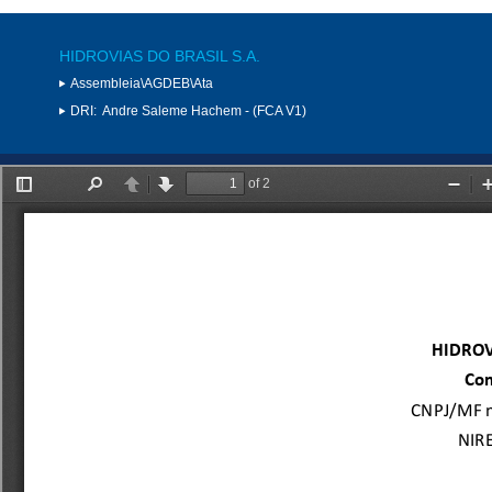
HIDROVIAS DO BRASIL S.A.
Assembleia\AGDEB\Ata
DRI:
Andre Saleme Hachem - (FCA V1)