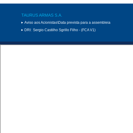
TAURUS ARMAS S.A.
Aviso aos Acionistas\Data prevista para a assembleia
DRI:
Sergio Castilho Sgrillo Filho - (FCA V1)