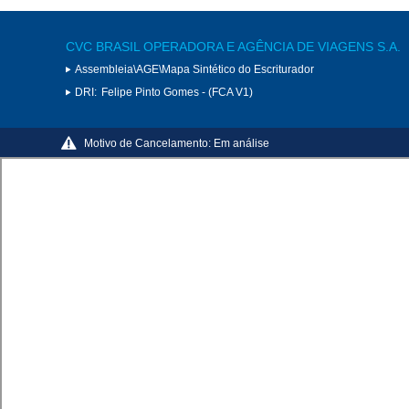
CVC BRASIL OPERADORA E AGÊNCIA DE VIAGENS S.A.
Assembleia\AGE\Mapa Sintético do Escriturador
DRI:
Felipe Pinto Gomes - (FCA V1)
Motivo de Cancelamento:
Em análise