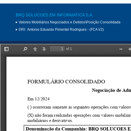
BRQ SOLUCOES EM INFORMATICA S.A.
Valores Mobiliários Negociados e Detidos\Posição Consolidada
DRI:
Antonio Eduardo Pimentel Rodrigues - (FCA V2)