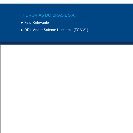
HIDROVIAS DO BRASIL S.A.
Fato Relevante
DRI:
Andre Saleme Hachem - (FCA V1)