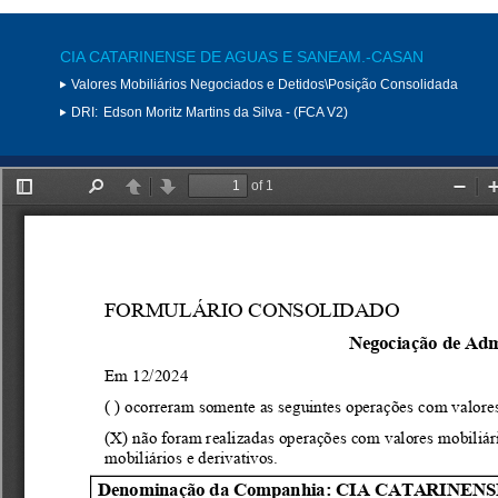
CIA CATARINENSE DE AGUAS E SANEAM.-CASAN
Valores Mobiliários Negociados e Detidos\Posição Consolidada
DRI:
Edson Moritz Martins da Silva - (FCA V2)