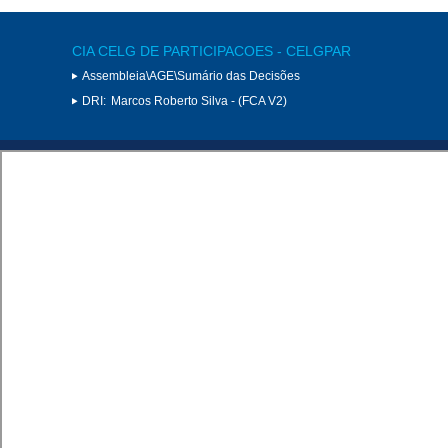
CIA CELG DE PARTICIPACOES - CELGPAR
Assembleia\AGE\Sumário das Decisões
DRI:
Marcos Roberto Silva - (FCA V2)