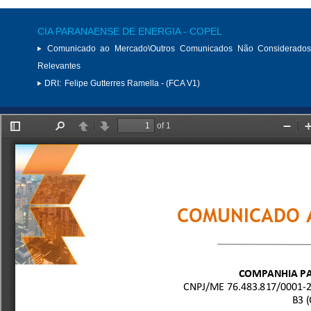
CIA PARANAENSE DE ENERGIA - COPEL
Comunicado ao Mercado\Outros Comunicados Não Considerados
Relevantes
DRI:
Felipe Gutterres Ramella - (FCA V1)