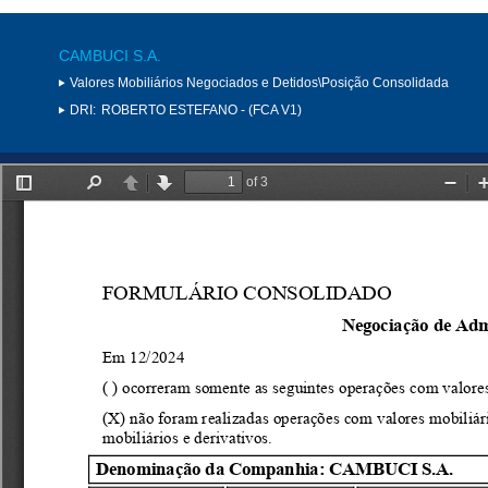
CAMBUCI S.A.
Valores Mobiliários Negociados e Detidos\Posição Consolidada
DRI:
ROBERTO ESTEFANO - (FCA V1)