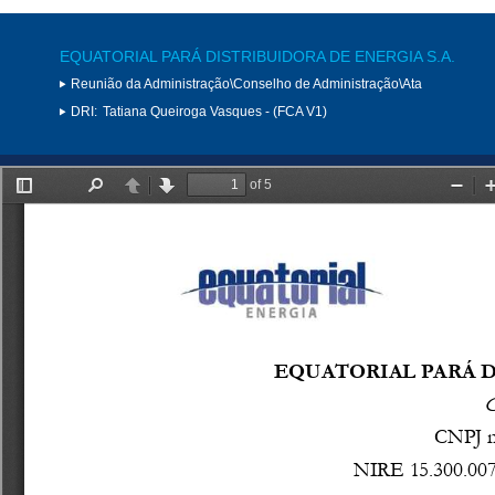
EQUATORIAL PARÁ DISTRIBUIDORA DE ENERGIA S.A.
Reunião da Administração\Conselho de Administração\Ata
DRI:
Tatiana Queiroga Vasques - (FCA V1)