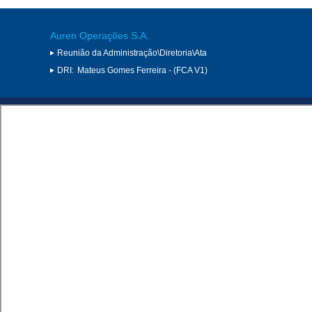
Auren Operações S.A.
Reunião da Administração\Diretoria\Ata
DRI:
Mateus Gomes Ferreira - (FCA V1)