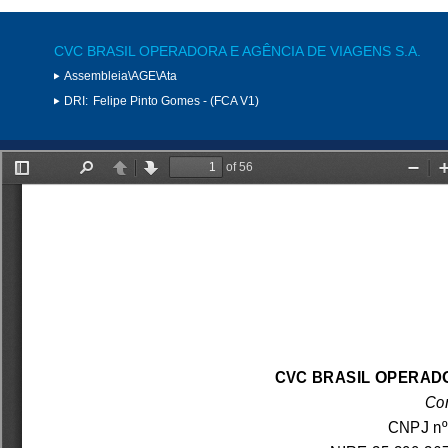
CVC BRASIL OPERADORA E AGÊNCIA DE VIAGENS S.A.
Assembleia\AGE\Ata
DRI:
Felipe Pinto Gomes - (FCA V1)