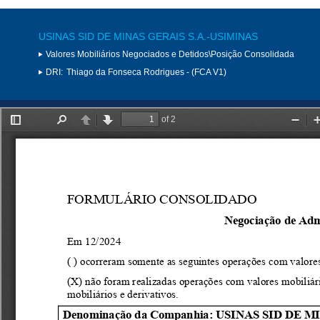
USINAS SID DE MINAS GERAIS S.A.-USIMINAS
Valores Mobiliários Negociados e Detidos\Posição Consolidada
DRI:
Thiago da Fonseca Rodrigues - (FCA V1)