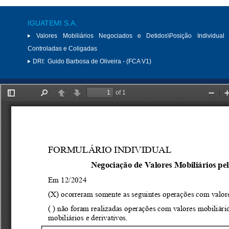
IGUATEMI S.A.
Valores Mobiliários Negociados e Detidos\Posição Individual 
Controladas e Coligadas
DRI:
Guido Barbosa de Oliveira - (FCA V1)